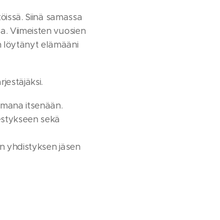
töissä. Siinä samassa
a. Viimeisten vuosien
n löytänyt elämääni
jestäjäksi.
omana itsenään.
jestykseen sekä
en yhdistyksen jäsen