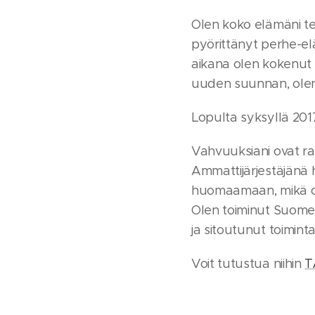
Olen koko elämäni teh
pyörittänyt perhe-el
aikana olen kokenut
uuden suunnan, olen 
Lopulta syksyllä 201
Vahvuuksiani ovat ra
Ammattijärjestäjänä 
huomaamaan, mikä o
Olen toiminut Suomen
ja sitoutunut toimintaa
Voit tutustua niihin
T