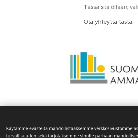
Tässä sitä ollaan, val
Ota yhteyttä tästä.
Käytämme evästeitä mahdollistaaksemme verkkosivustomme as
turvallisuuden sekä tarjotaksemme sinulle parhaan mahdollis