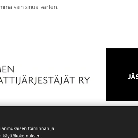
miina vain sinua varten.
ianmukaisen toiminnan ja
en käyttökokemuksen.