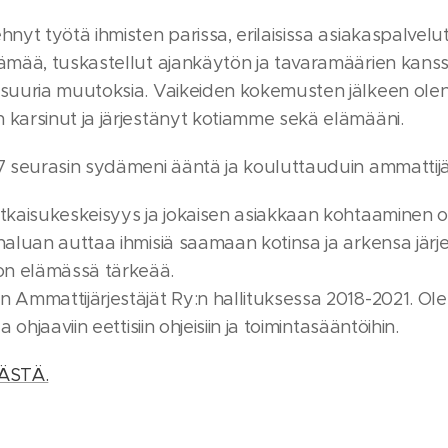
nyt työtä ihmisten parissa, erilaisissa asiakaspalvelu
ämää, tuskastellut ajankäytön ja tavaramäärien kanss
 suuria muutoksia. Vaikeiden kokemusten jälkeen ole
karsinut ja järjestänyt kotiamme sekä elämääni.
7 seurasin sydämeni ääntä ja kouluttauduin ammattijär
tkaisukeskeisyys ja jokaisen asiakkaan kohtaaminen 
haluan auttaa ihmisiä saamaan kotinsa ja arkensa jär
n elämässä tärkeää.
 Ammattijärjestäjät Ry:n hallituksessa 2018-2021. Ol
 ohjaaviin eettisiin ohjeisiin ja toimintasääntöihin.
ÄSTÄ.