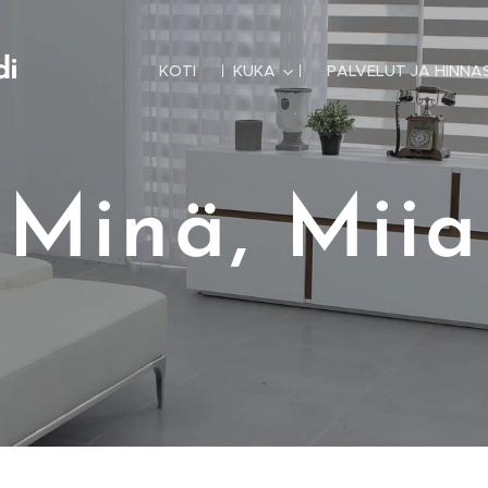
di
KOTI
KUKA
PALVELUT JA HINNA
Minä, Miia