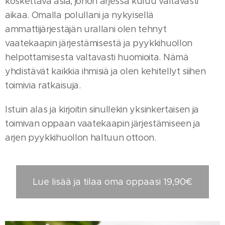
koskettava asia, johon arjessa kuluu valtavasti
aikaa. Omalla polullani ja nykyisellä
ammattijärjestäjän urallani olen tehnyt
vaatekaapin järjestämisestä ja pyykkihuollon
helpottamisesta valtavasti huomioita. Nämä
yhdistävät kaikkia ihmisiä ja olen kehitellyt siihen
toimivia ratkaisuja.
Istuin alas ja kirjoitin sinullekin yksinkertaisen ja
toimivan oppaan vaatekaapin järjestämiseen ja
arjen pyykkihuollon haltuun ottoon.
Lue lisää ja tilaa oma oppaasi 19,90€