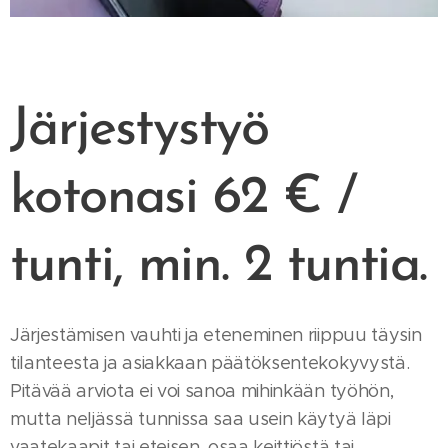
Järjestystyö
kotonasi 62 € /
tunti, min. 2 tuntia.
Järjestämisen vauhti ja eteneminen riippuu täysin
tilanteesta ja asiakkaan päätöksentekokyvystä.
Pitävää arviota ei voi sanoa mihinkään työhön,
mutta neljässä tunnissa saa usein käytyä läpi
vaatekaapit tai eteisen, osaa keittiöstä tai