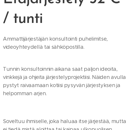
/ tunti
Ammattijärjestäjän konsultointi puhelimitse,
videoyhteydellä tai sähköpostilla.
Tunnin konsultoinnin aikana saat paljon ideoita,
vinkkejä ja ohjeita järjestelyprojektiisi. Näiden avulla
pystyt raivaamaan kotiisi pysyvän järjestyksen ja
helpomman arjen.
Soveltuu ihmiselle, joka haluaa itse järjestää, mutta
ei tiedä mistä aloittaa tai kaipaa ulkopuolisen