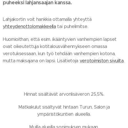
puheeksi lahjansaajan kanssa.
Lahjakortin voit hankkia ottamalla yhteyttä
yhteydenottolomakkeella
tai puhelimitse.
Huomioithan, että esim. ikääntyvien vanhempien lapset
ovat oikeutettuja kotitalousvähennykseen omassa
verotuksessaan, kun työ tehdään vanhempien kotona,
mutta maksajana on lapsi. Lisätietoja
verotoimiston sivuilta
.
Hinnat sisältävät arvonlisäveron 25,5%.
Matkakulut sisältyvät hintaan Turun, Salon ja
ympäristökuntien alueella.
Muilla alueilla sopimuksen mukaan.