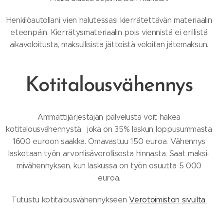
Henkilöautollani vien halutessasi kierrätettävän materiaalin
eteenpäin. Kierrätysmateriaalin pois viennistä ei erillistä
aikaveloitusta, maksullisista jätteistä veloitan jätemaksun.
Kotitalousvähennys
Ammattijärjestäjän palvelusta voit hakea
kotitalousvähennystä, joka on 35% laskun loppusummasta
1600 euroon saakka. Omavastuu 150 euroa. Vähennys
lasketaan työn arvonlisäverollisesta hinnasta. Saat maksi­
mivähennyksen, kun laskussa on työn osuutta 5 000
euroa.
Tutustu kotitalousvähennykseen
Verotoimiston sivuilta.