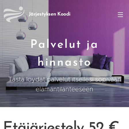
Järjestyksen
Koodi
Palvelut ja
hinnasto
Tästä löydät palvelut itsellesi sopivaan
elämäntilanteeseen
Etäjärjestely 52 €