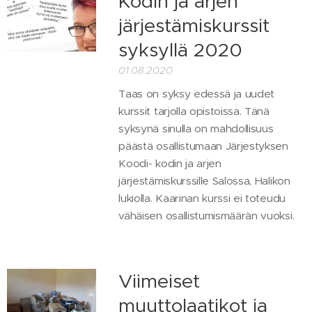
Kodin ja arjen
järjestämiskurssit
syksyllä 2020
01.08.2020
Taas on syksy edessä ja uudet
kurssit tarjolla opistoissa. Tänä
syksynä sinulla on mahdollisuus
päästä osallistumaan Järjestyksen
Koodi- kodin ja arjen
järjestämiskurssille Salossa, Halikon
lukiolla. Kaarinan kurssi ei toteudu
vähäisen osallistumismäärän vuoksi.
Viimeiset
muuttolaatikot ja