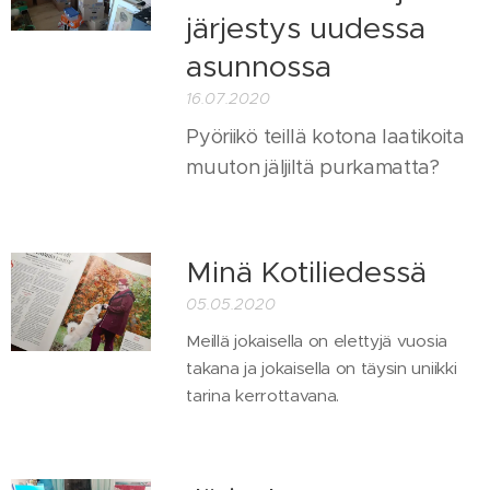
järjestys uudessa
asunnossa
16.07.2020
Pyöriikö teillä kotona laatikoita
muuton jäljiltä purkamatta?
Minä Kotiliedessä
05.05.2020
Meillä jokaisella on elettyjä vuosia
takana ja jokaisella on täysin uniikki
tarina kerrottavana.