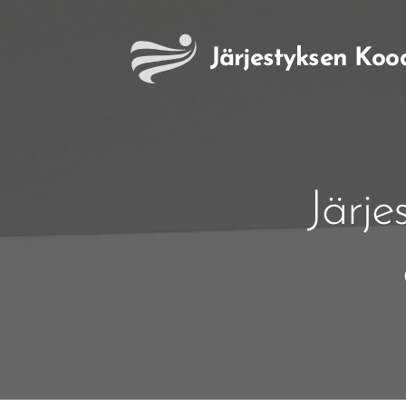
Järjestyksen
Koo
Järje