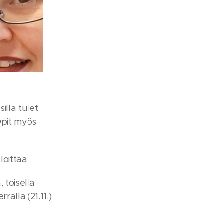
illa tulet
 Opit myös
oittaa.
 toisella
ralla (21.11.)