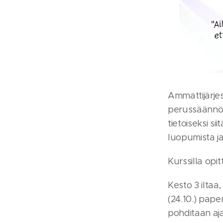
Ammattijärjes
perussäännöt,
tietoiseksi si
luopumista j
Kurssilla opi
Kesto 3 iltaa,
(24.10.) paper
pohditaan aj