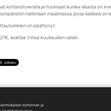
aat kohtalotovereita ja huomaat kuinka viisasta on in
nympäristön hallintaan maailmassa, jossa kaikkea on li
oittautuminen on päättynyt.
7€, sisältää 3 iltaa kuukauden välein.
ianmukaisen toiminnan ja
en käyttökokemuksen.