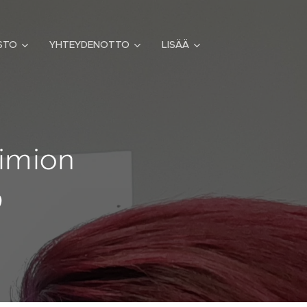
STO
YHTEYDENOTTO
LISÄÄ
aimion
9