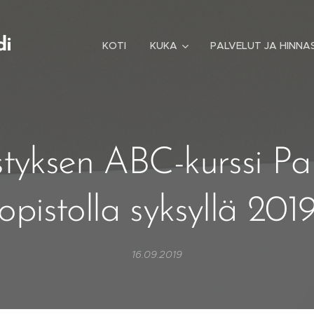
di
KOTI
KUKA
PALVELUT JA HINNA
styksen ABC-kurssi P
opistolla syksyllä 201
16.09.2019