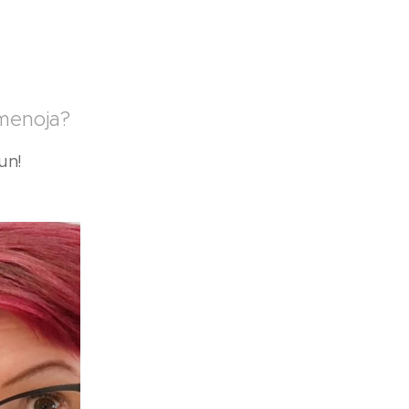
 menoja?
uun!