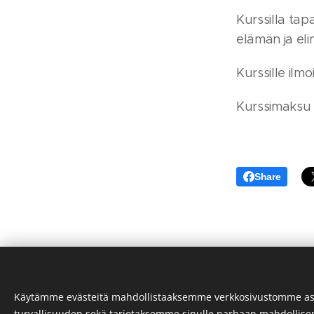
Kurssilla tap
elämän ja eli
Kurssille ilm
Kurssimaksu 2
Share
Käytämme evästeitä mahdollistaaksemme verkkosivustomme as
turvallisuuden sekä tarjotaksemme sinulle parhaan mahdollis