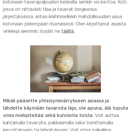
kotonaan tavarapaljouden keskellä, senkin voi kertoa. Koti,
jossa on riittävästi tilaa ja tavarat loogisessa
järjestyksessä, antaa ikäihmisellekin mahdollisuuden asua
kotonaan pidempään itsenäisesti. Olen kirjoittanut asiasta
vinkkejä aiemmin, löydät ne
täältä.
Mikäli pääsette yhteisymmärrykseen asiassa ja
lähdette käymään tavaroita läpi, ole apuna, älä tuputa
omia mielipiteitäsi sekä kunnioita toista.
Voit auttaa
kantamalla tavaroita, pakkaamalla sekä toimittamalla
kierrätykseen tai lahjoitukseen. Voit etsiä paikallisia