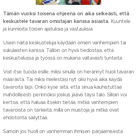
Tämän vuoksi toisena ohjeena on aika selkeästi, että
keskustele tavaran omistajan kanssa asiasta.
Kuuntele
ja kunnioita toisen ajatuksia ja vastauksia.
Usein näitä keskusteluja käydään omien vanhempien tai
sukulaisten kanssa. Tällöin on hyvä tiedostaa, että
keskustelussa ja työssä on mukana valtavasti tunteita.
Voit itse tuoda esille, miksi sinulla on herännyt huoli tavaran
määrästä. Tai miksi mielestäsi nyt olisi hyvä aika käydä
tavaroita läpi. Onko kyse siitä, että sinua kauhistuttaa
mahdollisesti perinnöksi joskus jäävä täysi talo. Silloin voi
kertoa, että haluaa itsekin tietää, mitkä vanhempien
tavaroista on tärkeitä, millä on muistoja ja mitkä ovat
ehdotonta säilyttää.
Samoin jos huoli on vanhemman ihmisen pärjäämisestä