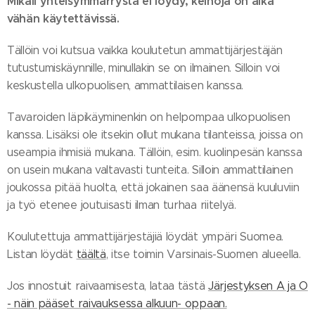
Mikäli yhteisymmärrystä ei löydy, keinoja on aika
vähän käytettävissä.
Tällöin voi kutsua vaikka koulutetun ammattijärjestäjän
tutustumiskäynnille, minullakin se on ilmainen. Silloin voi
keskustella ulkopuolisen, ammattilaisen kanssa.
Tavaroiden läpikäyminenkin on helpompaa ulkopuolisen
kanssa. Lisäksi ole itsekin ollut mukana tilanteissa, joissa on
useampia ihmisiä mukana. Tällöin, esim. kuolinpesän kanssa
on usein mukana valtavasti tunteita. Silloin ammattilainen
joukossa pitää huolta, että jokainen saa äänensä kuuluviin
ja työ etenee joutuisasti ilman turhaa riitelyä.
Koulutettuja ammattijärjestäjiä löydät ympäri Suomea.
Listan löydät
täältä
, itse toimin Varsinais-Suomen alueella.
Jos innostuit raivaamisesta, lataa tästä
Järjestyksen A ja O
- näin pääset raivauksessa alkuun- oppaan.