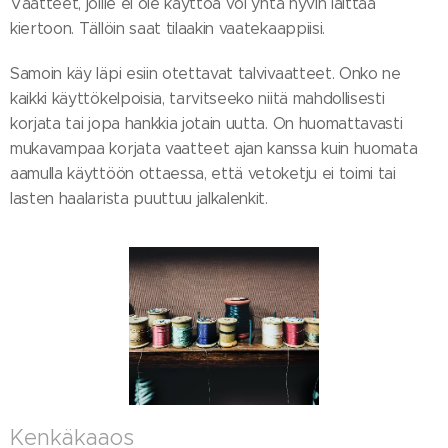
Vaatteet, joille ei ole käyttöä voi yhtä hyvin laittaa
kiertoon. Tällöin saat tilaakin vaatekaappiisi.
Samoin käy läpi esiin otettavat talvivaatteet. Onko ne
kaikki käyttökelpoisia, tarvitseeko niitä mahdollisesti
korjata tai jopa hankkia jotain uutta. On huomattavasti
mukavampaa korjata vaatteet ajan kanssa kuin huomata
aamulla käyttöön ottaessa, että vetoketju ei toimi tai
lasten haalarista puuttuu jalkalenkit.
Kenkäkaaos