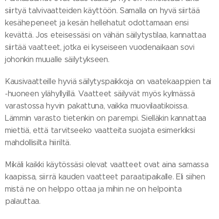
siirtyä talvivaatteiden käyttöön. Samalla on hyvä siirtää
kesähepeneet ja kesän hellehatut odottamaan ensi
kevättä. Jos eteisessäsi on vähän säilytystilaa, kannattaa
siirtää vaatteet, jotka ei kyseiseen vuodenaikaan sovi
johonkin muualle säilytykseen.
Kausivaatteille hyviä säilytyspaikkoja on vaatekaappien tai
-huoneen ylähyllyillä. Vaatteet säilyvät myös kylmässä
varastossa hyvin pakattuna, vaikka muovilaatikoissa.
Lämmin varasto tietenkin on parempi. Sielläkin kannattaa
miettiä, että tarvitseeko vaatteita suojata esimerkiksi
mahdollisilta hiiriltä.
Mikäli kaikki käytössäsi olevat vaatteet ovat aina samassa
kaapissa, siirrä kauden vaatteet paraatipaikalle. Eli siihen
mistä ne on helppo ottaa ja mihin ne on helpointa
palauttaa.