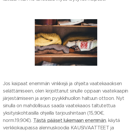
Jos kaipaat enemmän vinkkejä ja ohjeita vaatekaaoksen
selättämiseen, olen kirjoittanut sinulle oppaan vaatekaapin
järjestämiseen ja arjen pyykkihuollon haltuun ottoon. Nyt
sinulla on mahdollisuus saada vaatekaaos taltutettua
yksityiskohtaisilla ohjeilla tarjoushintaan (15,90€,
norm.19,90€).
Tästä pääset lukemaan enemmän
, käytä
verkkokaupassa alennuskoodia KAUSIVAATTEET ja