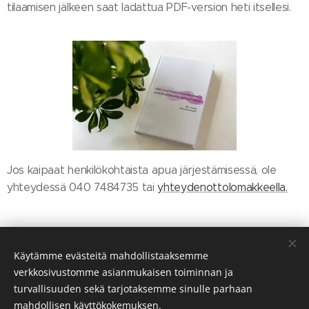
tilaamisen jälkeen saat ladattua PDF-version heti itsellesi.
Jos kaipaat henkilökohtaista apua järjestämisessä, ole
yhteydessä 040 7484735 tai
yhteydenottolomakkeella.
Käytämme evästeitä mahdollistaaksemme
verkkosivustomme asianmukaisen toiminnan ja
Share
turvallisuuden sekä tarjotaksemme sinulle parhaan
mahdollisen käyttökokemuksen.