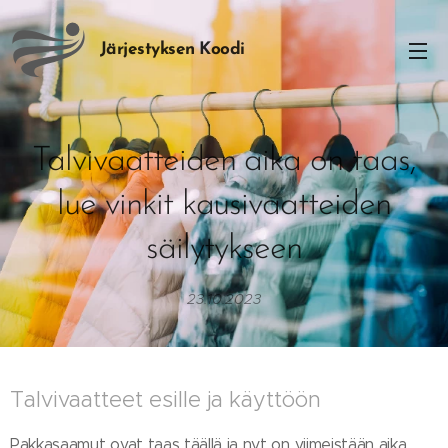
Järjestyksen
Koodi
Talvivaatteiden aika on taas,
lue vinkit kausivaatteiden
säilytykseen
23.10.2023
Talvivaatteet esille ja käyttöön
Pakkasaamut ovat taas täällä ja nyt on viimeistään aika