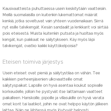
Kausivaatteista puhuttaessa usein keskitytään vaatteisiin.
Meillä suomalaisilla on kuitenkin lukemattomat määrät
kenkiä, jotka soveltuvat vain yhteen vuodenaikaan. Siirrä
nyt esille talvikengät. Kesän sandaalit ja lenkkarit voi siirtää
pois eteisestä. Muista kuitenkin putsata ja huoltaa myös
kengät, kun pakkaat ne säilytykseen. Käy myös läpi
talvikengät, ovatko kaikki käyttökelpoisia?
Eteisen toimiva järjestys
Usein eteiset ovat pieniä ja säilytystilaa on vähän. Tee
kaikkien perheenjäsenien ulkovaatteille omat
säilytyspaikat. Lapsille on hyvä asentaa koukut sopivalle
korkeudelle, jolloin he pystyvät itse laittamaan vaatteet
paikalleen. Hanskoille, pipoille ja villasukille on hyvä varata
omat korit tai laatikot, joihin ne ovat helppo käytön jälkeen
laittaa. Näin ne lähtiessä myös löytyvät helposti.