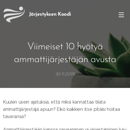
Järjestyksen
Koodi
Viimeiset 10 hyötyä
ammattijärjestäjän avusta
30.11.2019
Kuulen usein ajatuksia, että miksi kannattaa tilata
ammattijärjestäjä apuun? Eikö kaikkien itse pitäisi hoitaa
tavaransa?
Ammattijärjestäjän kanssa raivaaminen ja järjestäminen käy