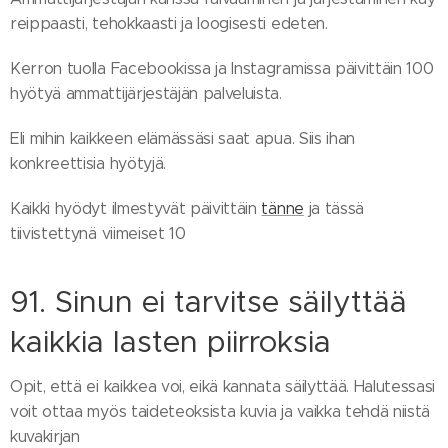
reippaasti, tehokkaasti ja loogisesti edeten.
Kerron tuolla Facebookissa ja Instagramissa päivittäin 100
hyötyä ammattijärjestäjän palveluista.
Eli mihin kaikkeen elämässäsi saat apua. Siis ihan
konkreettisia hyötyjä.
Kaikki hyödyt ilmestyvät päivittäin
tänne
ja tässä
tiivistettynä viimeiset 10
91. Sinun ei tarvitse säilyttää
kaikkia lasten piirroksia
Opit, että ei kaikkea voi, eikä kannata säilyttää. Halutessasi
voit ottaa myös taideteoksista kuvia ja vaikka tehdä niistä
kuvakirjan