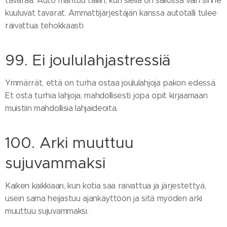
tavaraa. Auto mahtuu talliin, kun siellä on säilössä vain sinne
kuuluvat tavarat. Ammattijärjestäjän kanssa autotalli tulee
raivattua tehokkaasti
99. Ei joululahjastressiä
Ymmärrät, että on turha ostaa joululahjoja pakon edessä.
Et osta turhia lahjoja, mahdollisesti jopa opit kirjaamaan
muistiin mahdollisia lahjaideoita.
100. Arki muuttuu
sujuvammaksi
Kaiken kaikkiaan, kun kotia saa raivattua ja järjestettyä,
usein sama heijastuu ajankäyttöön ja sitä myöden arki
muuttuu sujuvammaksi.