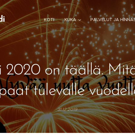
di
KOTI
KUKA
PALVELUT JA HINNA
 2020 on täällä. Mit
paat tulevalle vuodel
31.12.2019