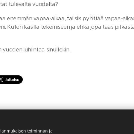
tat tulevalta vuodelta?
taa enemmän vapaa-aikaa, tai siis pyhittää vapaa-aika
eni. Kuten käsillä tekemiseen ja ehkä jopa taas pitkäst
vuoden juhlintaa sinullekin.
ianmukaisen toiminnan ja