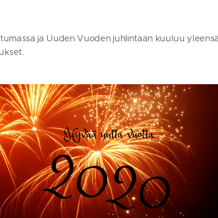
htumassa ja Uuden Vuoden juhlintaan kuuluu yleen
ukset.