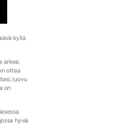
Ikävä kyllä
a arkea,
on ottaa
tasi, luovu
i on
auksessa
 jossa hyviä