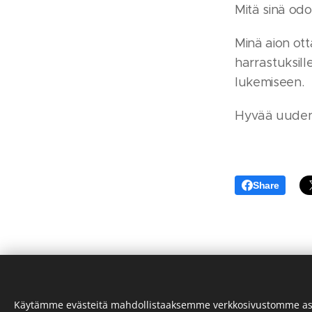
Mitä sinä odo
Minä aion ot
harrastuksill
lukemiseen.
Hyvää uuden 
Share
Käytämme evästeitä mahdollistaaksemme verkkosivustomme as