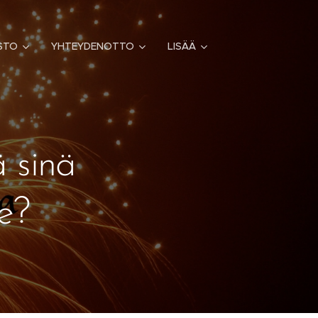
STO
YHTEYDENOTTO
LISÄÄ
ä sinä
le?