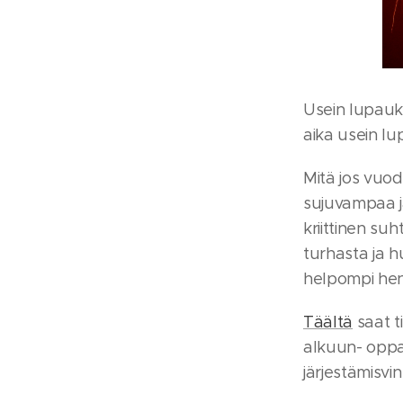
Usein lupauks
aika usein lu
Mitä jos vuod
sujuvampaa j
kriittinen su
turhasta ja 
helpompi hen
Täältä
saat t
alkuun- oppaan
järjestämisvin