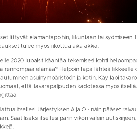
et liittyvät elämäntapoihin, liikuntaan tai syömiseen. 
paukset tulee myös rikottua aika äkkiä.
elle 2020 lupaisit kääntää tekemisesi kohti helpompa
a rennompaa elämää? Helpoin tapa lähteä liikkeelle 
htautuminen asuinympäristöön ja kotiin. Käy läpi tavaroi
huomaat, että tavarapaljouden kadotessa myös itselläs
gittää.
ilattua itsellesi Järjestyksen A ja O - näin pääset raiv
. Saat lisäksi itsellesi parin viikon välein uutiskirjeen,
kkejä.