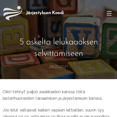
Järjestyksen
Koodi
5 askelta lelukaaoksen
selvittämiseen
28.01.2021
Olen tehnyt paljon asiakkaiden kanssa töitä
lastenhuoneiden raivaamisen ja järjestämisen kanssa.
Jos lelut valtaavat kaiken vapaan lattiatilan, suurin syy
yleensä on se, että leluja on liikaa ja niillä ei ole kunnollisia