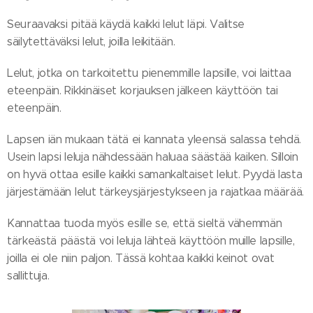
Seuraavaksi pitää käydä kaikki lelut läpi. Valitse
säilytettäväksi lelut, joilla leikitään.
Lelut, jotka on tarkoitettu pienemmille lapsille, voi laittaa
eteenpäin. Rikkinäiset korjauksen jälkeen käyttöön tai
eteenpäin.
Lapsen iän mukaan tätä ei kannata yleensä salassa tehdä.
Usein lapsi leluja nähdessään haluaa säästää kaiken. Silloin
on hyvä ottaa esille kaikki samankaltaiset lelut. Pyydä lasta
järjestämään lelut tärkeysjärjestykseen ja rajatkaa määrää.
Kannattaa tuoda myös esille se, että sieltä vähemmän
tärkeästä päästä voi leluja lähteä käyttöön muille lapsille,
joilla ei ole niin paljon. Tässä kohtaa kaikki keinot ovat
sallittuja.