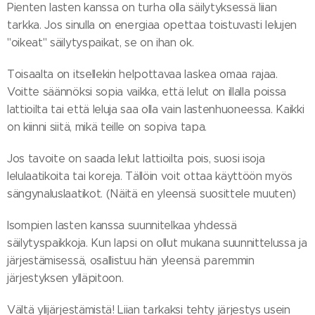
Pienten lasten kanssa on turha olla säilytyksessä liian
tarkka. Jos sinulla on energiaa opettaa toistuvasti lelujen
"oikeat" säilytyspaikat, se on ihan ok.
Toisaalta on itsellekin helpottavaa laskea omaa rajaa.
Voitte säännöksi sopia vaikka, että lelut on illalla poissa
lattioilta tai että leluja saa olla vain lastenhuoneessa. Kaikki
on kiinni siitä, mikä teille on sopiva tapa.
Jos tavoite on saada lelut lattioilta pois, suosi isoja
lelulaatikoita tai koreja. Tällöin voit ottaa käyttöön myös
sängynaluslaatikot. (Näitä en yleensä suosittele muuten)
Isompien lasten kanssa suunnitelkaa yhdessä
säilytyspaikkoja. Kun lapsi on ollut mukana suunnittelussa ja
järjestämisessä, osallistuu hän yleensä paremmin
järjestyksen ylläpitoon.
Vältä ylijärjestämistä! Liian tarkaksi tehty järjestys usein