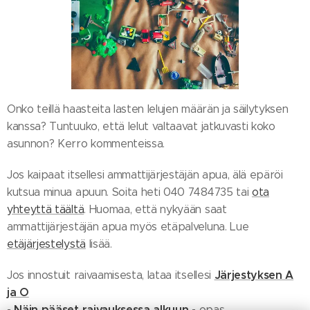
Onko teillä haasteita lasten lelujen määrän ja säilytyksen
kanssa? Tuntuuko, että lelut valtaavat jatkuvasti koko
asunnon? Kerro kommenteissa.
Jos kaipaat itsellesi ammattijärjestäjän apua, älä epäröi
kutsua minua apuun. Soita heti 040 7484735 tai
ota
yhteyttä täältä
. Huomaa, että nykyään saat
ammattijärjestäjän apua myös etäpalveluna. Lue
etäjärjestelystä
lisää.
Järjestyksen A
Jos innostuit raivaamisesta, lataa itsellesi
ja O
- Näin pääset raivauksessa alkuun -
opas.