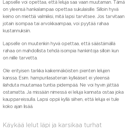
Lapselle voi opettaa, että leluja saa vaan muutaman. Tämä
on yleensä hankalampaa opettaa sukulaisille. Silloin hyvä
keino on miettiä valmiiksi, mitä lapsi tarvitsee. Jos tarvitaan
jotain isompaa tai arvokkaampaa, voi pyytää rahaa
kustannuksiin.
Lapselle on muutenkin hyvä opettaa, että säästämällä
rahaa on mahdollista tehdä isompia hankintoja silloin kun
on niille tarvetta.
Ole erityisen tarkka kaikennäköisten pienten lelujen
kanssa. Esim. hampurilasaterian kylkiäiset ei yleensä
ilahduta muutamaa tuntia pidempää. Ne voi hyvin jättää
ostamatta. Ja missään nimessä ei leluja kannata ostaa joka
kauppareissulla. Lapsi oppii kyllä siihen, että leluja ei tule
koko ajan lisää.
Käykää lelut läpi ja karsikaa turhat