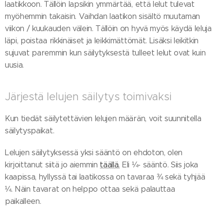
laatikkoon. Tällöin lapsikin ymmärtää, että lelut tulevat
myöhemmin takaisin. Vaihdan laatikon sisältö muutaman
viikon / kuukauden välein. Tällöin on hyvä myös käydä leluja
läpi, poistaa rikkinäiset ja leikkimättömät. Lisäksi leikitkin
sujuvat paremmin kun säilytyksestä tulleet lelut ovat kuin
uusia.
Järjestä lelujen säilytys toimivaksi
Kun tiedät säilytettävien lelujen määrän, voit suunnitella
säilytyspaikat.
Lelujen säilytyksessä yksi sääntö on ehdoton, olen
kirjoittanut siitä jo aiemmin
täällä.
Eli ¼- sääntö. Siis joka
kaapissa, hyllyssä tai laatikossa on tavaraa ¾ sekä tyhjää
¼. Näin tavarat on helppo ottaa sekä palauttaa
paikalleen.