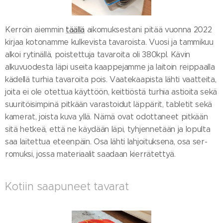
Kerroin aiemmin
täällä
aikomuksestani pitää vuonna 2022
kirjaa kotonamme kulkevista tavaroista. Vuosi ja tammikuu
alkoi rytinällä, poistettuja tavaroita oli 380kpl. Kävin
alkuvuodesta läpi useita kaappejamme ja laitoin reippaalla
kädellä turhia tavaroita pois. Vaatekaapista lähti vaatteita,
joita ei ole otettua käyttöön, keittiöstä turhia astioita sekä
suuritöisimpinä pitkään varastoidut läppärit, tabletit sekä
kamerat, joista kuva yllä. Nämä ovat odottaneet pitkään
sitä hetkeä, että ne käydään läpi, tyhjennetään ja lopulta
saa laitettua eteenpäin. Osa lähti lahjoituksena, osa ser-
romuksi, jossa materiaalit saadaan kierrätettyä.
Kotiin saapuneet tavarat