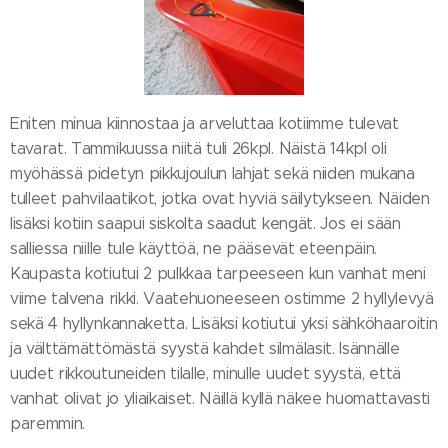
Eniten minua kiinnostaa ja arveluttaa kotiimme tulevat
tavarat. Tammikuussa niitä tuli 26kpl. Näistä 14kpl oli
myöhässä pidetyn pikkujoulun lahjat sekä niiden mukana
tulleet pahvilaatikot, jotka ovat hyviä säilytykseen. Näiden
lisäksi kotiin saapui siskolta saadut kengät. Jos ei sään
salliessa niille tule käyttöä, ne pääsevät eteenpäin.
Kaupasta kotiutui 2 pulkkaa tarpeeseen kun vanhat meni
viime talvena rikki. Vaatehuoneeseen ostimme 2 hyllylevyä
sekä 4 hyllynkannaketta. Lisäksi kotiutui yksi sähköhaaroitin
ja välttämättömästä syystä kahdet silmälasit. Isännälle
uudet rikkoutuneiden tilalle, minulle uudet syystä, että
vanhat olivat jo yliaikaiset. Näillä kyllä näkee huomattavasti
paremmin.