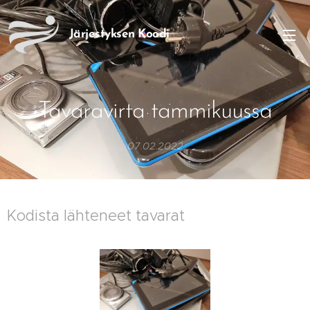
Järjestyksen
Koodi
Tavaravirta tammikuussa
07.02.2022
Kodista lähteneet tavarat