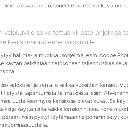
limella esikarsinnan, koneelle siirrettäviä kuvia on 
n valokuville tarkoitettua kirjasto-ohjelmaa ta
 selkeä kansiorakenne valokuville
löytyy hallinta- ja muokkausohjelmia, esim. Adobe Ph
se käytän pelkästään tietokoneen tallennustilaa sekä
sioita.
sio valokuvat ja sen alle vaikka vuosittain kansiot. Vuo
t tietyistä tapahtumista tai matkoista, esim. Ahvenan
imeä uudelleen myös kansiossa olevat kuvat. Se käy 
kaikki ja käyttämällä vaikka kansion nimeä. Kone muod
ot perään. Näin pystyt löytämään helpommin tietyt ku
hakuominaisuudella.