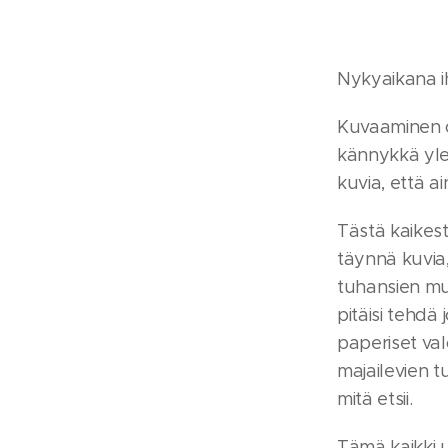
Nykyaikana ihm
Kuvaaminen o
kännykkä ylee
kuvia, että a
Tästä kaikest
täynnä kuvia,
tuhansien mui
pitäisi tehdä 
paperiset val
majailevien 
mitä etsii.
Tämä kaikki u