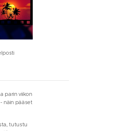
lposti
ssa parin viikon
O - näin pääset
sta, tutustu