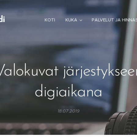
di
KOTI
KUKA
PALVELUT JA HINNA
Valokuvat järjestyksee
digiaikana
18.07.2019