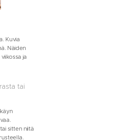
a. Kuvia
enä. Näiden
viikossa ja
asta tai
 käyn
uvaa.
i sitten niitä
rusteella.