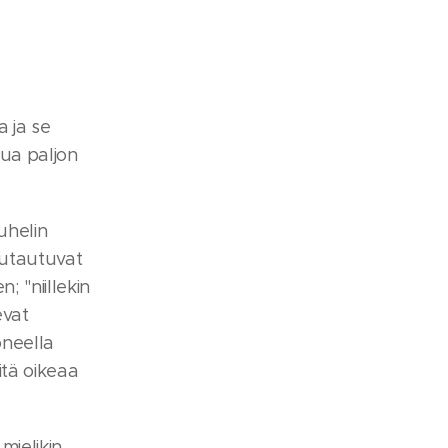
 ja se
tua paljon
uhelin
autautuvat
; "niillekin
evat
oneella
itä oikeaa
mielikin