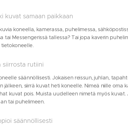
ki kuvat samaan paikkaan
 kuvia koneella, kamerassa, puhelimessa, sähköpostiss
 tai Messengerissä tallessa? Tai jopa kaverin puhel
 tietokoneelle.
siirrosta rutiini
koneelle säännöllisesti. Jokaisen reissun, juhlan, tapah
 jälkeen, siirrä kuvat heti koneelle. Nimeä niille oma ka
rhat kuvat pois. Muista uudelleen nimetä myös kuvat.
an tai puhelimeen.
ioi säännöllisesti