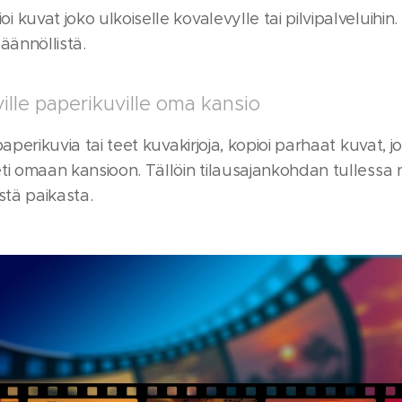
 kuvat joko ulkoiselle kovalevylle tai pilvipalveluihin
säännöllistä.
ville paperikuville oma kansio
paperikuvia tai teet kuvakirjoja, kopioi parhaat kuvat, 
ti omaan kansioon. Tällöin tilausajankohdan tullessa 
ystä paikasta.