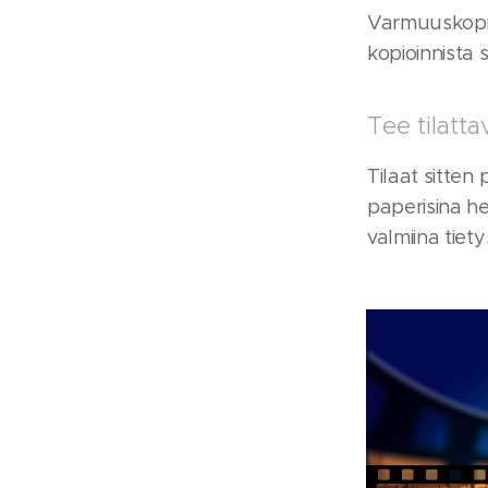
Varmuuskopioi
kopioinnista 
Tee tilatta
Tilaat sitten 
paperisina he
valmiina tiet