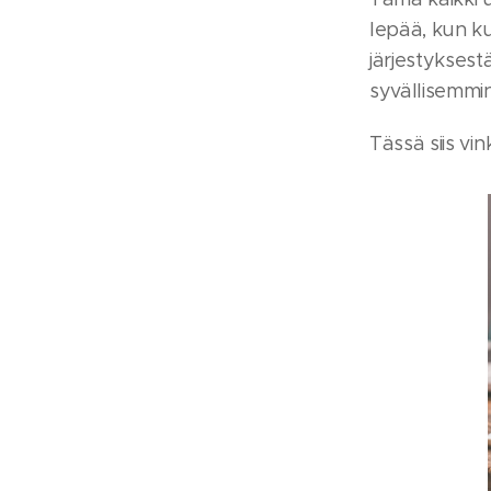
lepää, kun ku
järjestyksest
syvällisemmin
Tässä siis vin