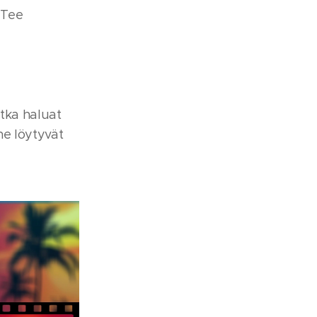
. Tee
jotka haluat
ne löytyvät