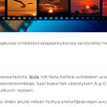
ikuvasi onnellisesti epäjärjestyksessä vai löydätkö he
 raivaamisesta,
tästä
voit tilata itsellesi uutiskirjeen, jo
ärjestämisvinkkejä. Saat lisäksi heti Järjestyksen A ja 
 alkuun- oppaan.
ttä olisiko sinulle mitään hyötyä ammattijärjestäjän avu