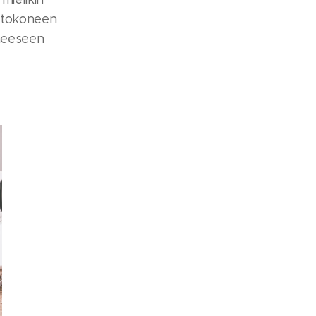
etokoneen
iheeseen