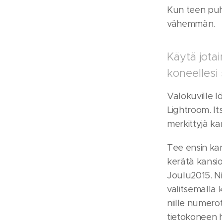
Kun teen puhe
vähemmän.
Käytä jotai
koneellesi
Valokuville 
Lightroom. It
merkittyjä kan
Tee ensin kan
kerätä kansio
Joulu2015. N
valitsemalla 
niille numer
tietokoneen 