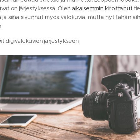
vat on järjestyksessä. Olen
aikaisemmin kirjoittanut
ti
ä ja siinä sivunnut myös valokuvia, mutta nyt tähän a
.
kit digivalokuvien järjestykseen