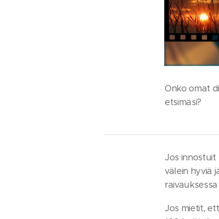
Onko omat dig
etsimäsi?
Jos innostuit
välein hyviä j
raivauksessa
Jos mietit, e