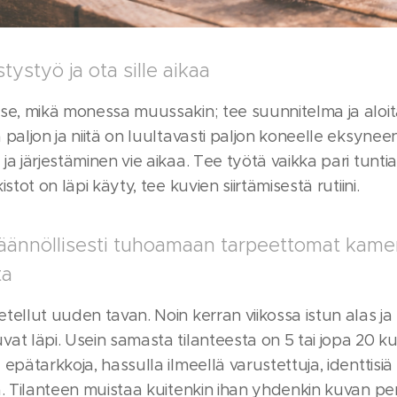
stystyö ja ota sille aikaa
se, mikä monessa muussakin; tee suunnitelma ja aloit
 paljon ja niitä on luultavasti paljon koneelle eksyne
ja järjestäminen vie aikaa. Tee työtä vaikka pari tuntia 
istot on läpi käyty, tee kuvien siirtämisestä rutiini.
äännöllisesti tuhoamaan tarpeettomat kamer
ta
tellut uuden tavan. Noin kerran viikossa istun alas ja
at läpi. Usein samasta tilanteesta on 5 tai jopa 20 k
epätarkkoja, hassulla ilmeellä varustettuja, identtisiä ta
a. Tilanteen muistaa kuitenkin ihan yhdenkin kuvan pe