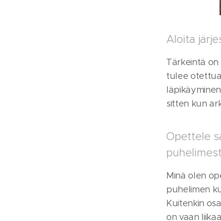
Aloita järje
Tärkeintä on 
tulee otettua
läpikäyminen 
sitten kun ark
Opettele s
puhelimes
Minä olen ope
puhelimen kuv
Kuitenkin osa 
on vaan liika