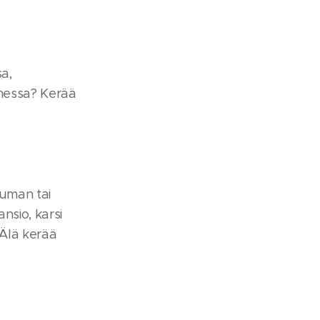
a,
imessa? Kerää
tuman tai
nsio, karsi
 Älä kerää