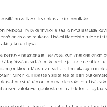
isillä on valtavasti valokuvia, niin minullakin.
n helppoa, nykykännyköillä saa jo hyvälaatuisia kuvia
nsä onkin aina mukana. Lisäksi tilanteista tulee otet
inakin joku on hyvä.
a kehittyy haasteita ja lisätyötä, kun yhtäkkiä onkin p
 hätäpäissään siirtää ne koneelle ja sinne ne sitten h
den joukkoon. Muistuvat sieltä sitten aika ajoin mieleen
jotain". Siihen kun lisätään sieltä täältä esiin putkahtel
okuvat niin siinähän on hommaa kerrakseen. Lisäksi k
tuhansien valokuvien joukosta on mahdotonta löytää s
sein aiheuttaa stressiä ja murhetta. Loppuen lopuksi, 