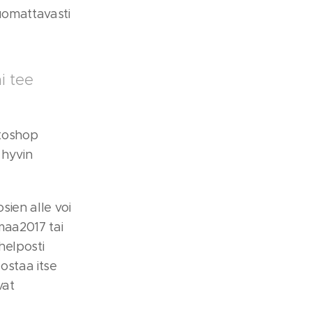
huomattavasti
i tee
otoshop
 hyvin
sien alle voi
maa2017 tai
helposti
ostaa itse
vat