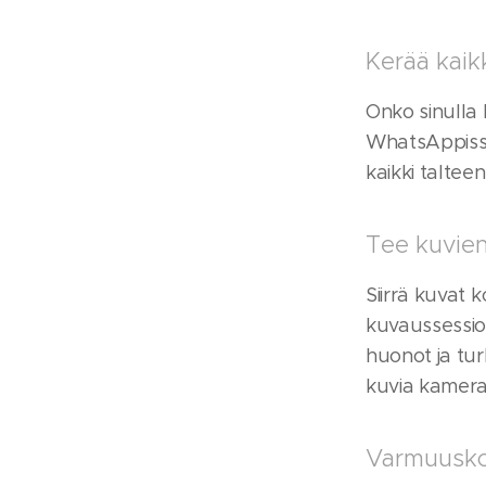
Kerää kaik
Onko sinulla
WhatsAppissa
kaikki talteen
Tee kuvien 
Siirrä kuvat 
kuvaussession
huonot ja tu
kuvia kamera
Varmuuskop