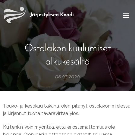
Järjestyksen
Koodi
Ostolakon kuulumiset
alkukesältä
06.07.2020
Touko- ja kesäkuu takana, olen pitänyt ostolakon mielessä
ja kirjannut tuota tavaravirtaa ylös.
Kuitenkin voin myöntää, että ei ostamattomuus ole
helppoa. Olen pariin otteeseen eksynyt seurassa