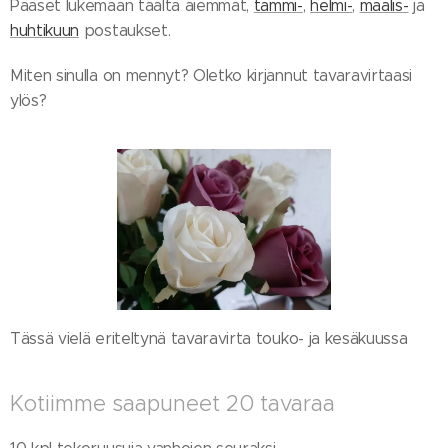
Pääset lukemaan täältä aiemmat,
tammi-
,
helmi-
,
maalis-
ja
huhtikuun
postaukset.
Miten sinulla on mennyt? Oletko kirjannut tavaravirtaasi
ylös?
Tässä vielä eriteltynä tavaravirta touko- ja kesäkuussa
Kotiimme saapuneet 20 tavaraa