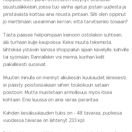
sisustusliikkeisiin, joissa tuo vanha ajatus jostain uudesta ja
piristävästä koittaa aina nousta pintaan. Silti olen oppinut
jo miettimään useamman kerran, että tarvitsenko tosiaan?
Tästä pääsee helpoimpaan keinoon ostolakon suhteen,
älä turhaan kulje kaupoissa. Keksi muuta tekemistä,
lähtekää ystävän kanssa shoppailun sijaan kävelylle, kahville
tai syömään. Rannallekin voi mennä, kunhan kelit
paikallisesti suosivat.
Muuten minulla on mennyt alkukesän kuukaudet kiireisesti,
ei päästy poistoissakaan siihen toukokuun sataan
poistoon. Mutta muistetaan armollisuus myös itseä
kohtaan. Ensi kuussa on aina varaa parantaa.
Kahden kesäkuukauden tulos on - 48 tavaraa, puolessa
vuodessa tavaraa on lähtenyt 233 kpl.