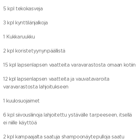
5 kpl tekokasveja
3 kpl kynttilänjalkoja
1 Kukkaruukku
2 kpl koristetyynynpäällistä
15 kpl lapsenlapsen vaatteita varavarastosta omaan kotiin
12 kpl lapsenlapsen vaatteita ja vauvatavaroita
varavarastosta lahjoitukseen
1 kuulosuojaimet
6 kpl siivousliinoja lahjoitettu ystävälle tarpeeseen, itsellä
ei niille käyttöä
2 kpl kampaajalta saatuja shampoonäytepulloja saatu