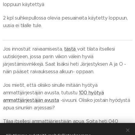
loppuun käytettyä
2 kpl suihkepullossa olevia pesuaineita käytetty loppuun,
uusia ei tilalle tule.
Jos innostuit raivaamisesta,
tästä
voit tilata itsellesi
uutiskirjeen, jossa parin viikon välein hyviä
järjestämisvinkkejä. Saat lisäksi heti Järjestyksen A ja O -
näin pääset raivauksessa alkuun- oppaan.
Jos mietit, että olisiko sinulle mitään hyötyä
ammattijärjestäjän avusta, tutustu
100 hyötyä
ammattijärjestäjän avusta
-sivuuni. Olisiko jostain hyödystä
apua sinunkin arjessasi?
Tilaa itsellesi ammattijärjestäjän apua. Soita heti 040
7484735 tai laita viestiä
yhteydenottolomakkeella.