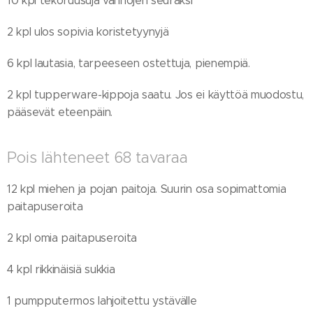
10 kpl tekoruusuja vanhojen seuraksi
2 kpl ulos sopivia koristetyynyjä
6 kpl lautasia, tarpeeseen ostettuja, pienempiä.
2 kpl tupperware-kippoja saatu. Jos ei käyttöä muodostu,
pääsevät eteenpäin.
Pois lähteneet 68 tavaraa
12 kpl miehen ja pojan paitoja. Suurin osa sopimattomia
paitapuseroita
2 kpl omia paitapuseroita
4 kpl rikkinäisiä sukkia
1 pumpputermos lahjoitettu ystävälle